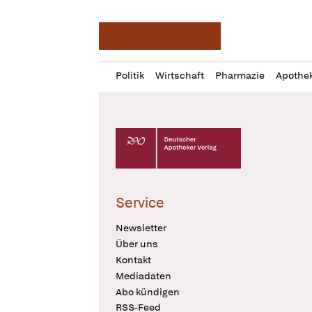
Deutsche Apotheker Ze
Profil
Daz
Politik
Wirtschaft
Pharmazie
Apothe
öffnen
Pur
Abo
öffnen
Deutscher Apotheker Verlag Logo
Service
Newsletter
Über uns
Kontakt
Mediadaten
Abo kündigen
RSS-Feed