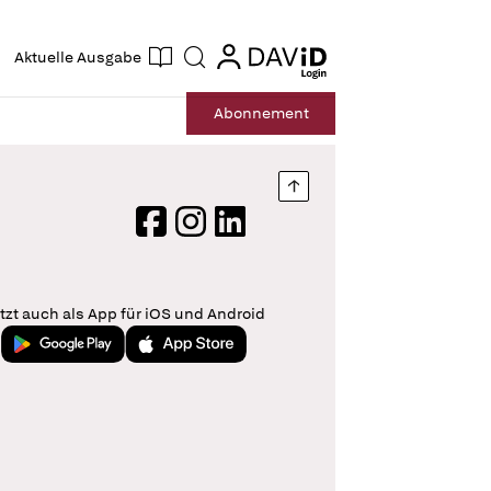
ogin
login
Aktuelle Ausgabe
Suche
Abo
nnement
Nach oben springen
Facebook
Instagram
LinkedIn
tzt auch als App für iOS und Android
Jetzt bei Google Play
Laden im App Store