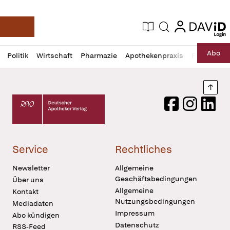
login
login
Aktuelle Ausgabe
Suche
Deutsche Apotheker Zeitung
Profil
Daz
Abo
Politik
Wirtschaft
Pharmazie
Apothekenpraxis
Recht
Sp
öffnen
Pur
Abo
öffnen
Nach
Deutscher Apotheker Verlag Logo
Facebook
Instagram
LinkedI
Service
Rechtliches
Newsletter
Allgemeine
Geschäftsbedingungen
Über uns
Allgemeine
Kontakt
Nutzungsbedingungen
Mediadaten
Impressum
Abo kündigen
Datenschutz
RSS-Feed