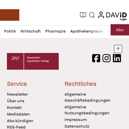
login
login
Aktuelle Ausgabe
Suche
Deutsche Apotheker Zeitung
Profil
Daz
Abo
Politik
Wirtschaft
Pharmazie
Apothekenpraxis
Recht
Sp
öffnen
Pur
Abo
öffnen
Nach
Deutscher Apotheker Verlag Logo
Facebook
Instagram
LinkedI
Service
Rechtliches
Newsletter
Allgemeine
Geschäftsbedingungen
Über uns
Allgemeine
Kontakt
Nutzungsbedingungen
Mediadaten
Impressum
Abo kündigen
Datenschutz
RSS-Feed