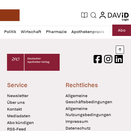
login
login
Aktuelle Ausgabe
Suche
Deutsche Apotheker Zeitung
Profil
Daz
Abo
Politik
Wirtschaft
Pharmazie
Apothekenpraxis
Recht
Sp
öffnen
Pur
Abo
öffnen
Nach
Deutscher Apotheker Verlag Logo
Facebook
Instagram
LinkedI
Service
Rechtliches
Newsletter
Allgemeine
Geschäftsbedingungen
Über uns
Allgemeine
Kontakt
Nutzungsbedingungen
Mediadaten
Impressum
Abo kündigen
Datenschutz
RSS-Feed