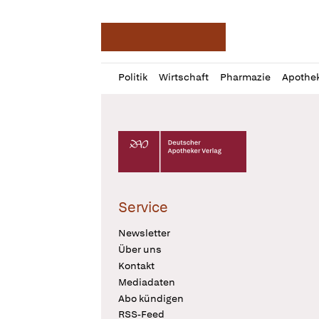
Deutsche Apotheker Ze
Profil
Daz
Politik
Wirtschaft
Pharmazie
Apothe
öffnen
Pur
Abo
öffnen
Deutscher Apotheker Verlag Logo
Service
Newsletter
Über uns
Kontakt
Mediadaten
Abo kündigen
RSS-Feed