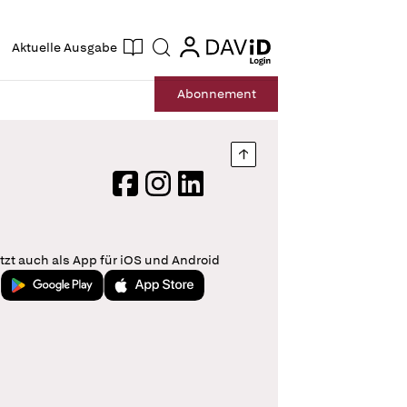
ogin
login
Aktuelle Ausgabe
Suche
Abo
nnement
Nach oben springen
Facebook
Instagram
LinkedIn
tzt auch als App für iOS und Android
Jetzt bei Google Play
Laden im App Store