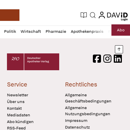
login
login
Aktuelle Ausgabe
Suche
Deutsche Apotheker Zeitung
Profil
Daz
Abo
Politik
Wirtschaft
Pharmazie
Apothekenpraxis
Recht
Sp
öffnen
Pur
Abo
öffnen
Nach
Deutscher Apotheker Verlag Logo
Facebook
Instagram
LinkedI
Service
Rechtliches
Newsletter
Allgemeine
Geschäftsbedingungen
Über uns
Allgemeine
Kontakt
Nutzungsbedingungen
Mediadaten
Impressum
Abo kündigen
Datenschutz
RSS-Feed