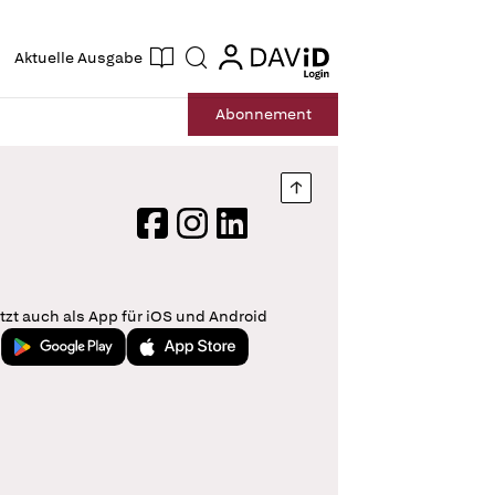
ogin
login
Aktuelle Ausgabe
Suche
Abo
nnement
Nach oben springen
Facebook
Instagram
LinkedIn
tzt auch als App für iOS und Android
Jetzt bei Google Play
Laden im App Store