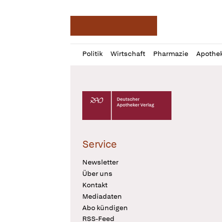
Deutsche Apotheker Ze
Profil
Daz
Politik
Wirtschaft
Pharmazie
Apothe
öffnen
Pur
Abo
öffnen
Deutscher Apotheker Verlag Logo
Service
Newsletter
Über uns
Kontakt
Mediadaten
Abo kündigen
RSS-Feed