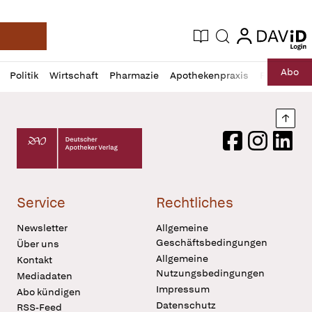
login
login
Aktuelle Ausgabe
Suche
Deutsche Apotheker Zeitung
Profil
Daz
Abo
Politik
Wirtschaft
Pharmazie
Apothekenpraxis
Recht
Sp
öffnen
Pur
Abo
öffnen
Nach
Deutscher Apotheker Verlag Logo
Facebook
Instagram
LinkedI
Service
Rechtliches
Newsletter
Allgemeine
Geschäftsbedingungen
Über uns
Allgemeine
Kontakt
Nutzungsbedingungen
Mediadaten
Impressum
Abo kündigen
Datenschutz
RSS-Feed