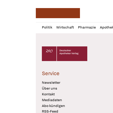
Deutsche Apotheker Ze
Profil
Daz
Politik
Wirtschaft
Pharmazie
Apothe
öffnen
Pur
Abo
öffnen
Deutscher Apotheker Verlag Logo
Service
Newsletter
Über uns
Kontakt
Mediadaten
Abo kündigen
RSS-Feed