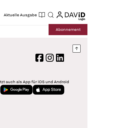
ogin
login
Aktuelle Ausgabe
Suche
Abo
nnement
Nach oben springen
Facebook
Instagram
LinkedIn
tzt auch als App für iOS und Android
Jetzt bei Google Play
Laden im App Store