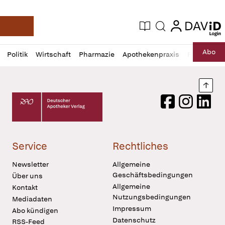
login
login
Aktuelle Ausgabe
Suche
Deutsche Apotheker Zeitung
Profil
Daz
Abo
Politik
Wirtschaft
Pharmazie
Apothekenpraxis
Recht
Sp
öffnen
Pur
Abo
öffnen
Nach
Deutscher Apotheker Verlag Logo
Facebook
Instagram
LinkedI
Service
Rechtliches
Newsletter
Allgemeine
Geschäftsbedingungen
Über uns
Allgemeine
Kontakt
Nutzungsbedingungen
Mediadaten
Impressum
Abo kündigen
Datenschutz
RSS-Feed