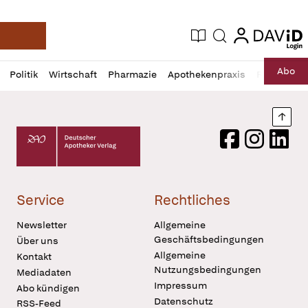
login
login
Aktuelle Ausgabe
Suche
Deutsche Apotheker Zeitung
Profil
Daz
Abo
Politik
Wirtschaft
Pharmazie
Apothekenpraxis
Recht
Sp
öffnen
Pur
Abo
öffnen
Nach
Deutscher Apotheker Verlag Logo
Facebook
Instagram
LinkedI
Service
Rechtliches
Newsletter
Allgemeine
Geschäftsbedingungen
Über uns
Allgemeine
Kontakt
Nutzungsbedingungen
Mediadaten
Impressum
Abo kündigen
Datenschutz
RSS-Feed