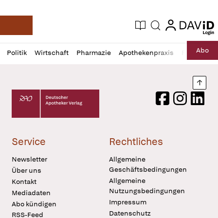
login
login
Aktuelle Ausgabe
Suche
Deutsche Apotheker Zeitung
Profil
Daz
Abo
Politik
Wirtschaft
Pharmazie
Apothekenpraxis
Recht
Sp
öffnen
Pur
Abo
öffnen
Nach
Deutscher Apotheker Verlag Logo
Facebook
Instagram
LinkedI
Service
Rechtliches
Newsletter
Allgemeine
Geschäftsbedingungen
Über uns
Allgemeine
Kontakt
Nutzungsbedingungen
Mediadaten
Impressum
Abo kündigen
Datenschutz
RSS-Feed