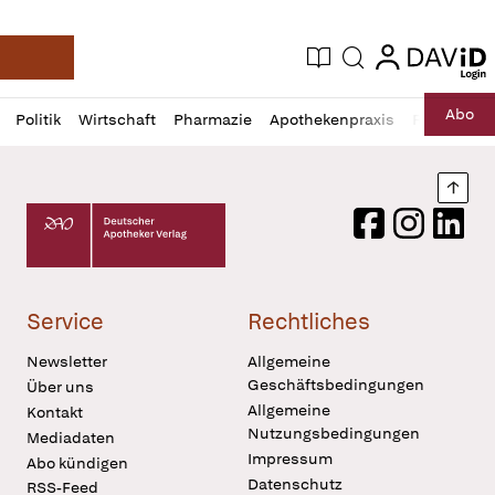
login
login
Aktuelle Ausgabe
Suche
Deutsche Apotheker Zeitung
Profil
Daz
Abo
Politik
Wirtschaft
Pharmazie
Apothekenpraxis
Recht
Sp
öffnen
Pur
Abo
öffnen
Nach
Deutscher Apotheker Verlag Logo
Facebook
Instagram
LinkedI
Service
Rechtliches
Newsletter
Allgemeine
Geschäftsbedingungen
Über uns
Allgemeine
Kontakt
Nutzungsbedingungen
Mediadaten
Impressum
Abo kündigen
Datenschutz
RSS-Feed