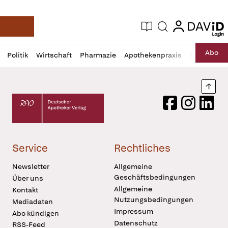
login
login
Aktuelle Ausgabe
Suche
Deutsche Apotheker Zeitung
Profil
Daz
Abo
Politik
Wirtschaft
Pharmazie
Apothekenpraxis
Recht
Sp
öffnen
Pur
Abo
öffnen
Nach
Deutscher Apotheker Verlag Logo
Facebook
Instagram
LinkedI
Service
Rechtliches
Newsletter
Allgemeine
Geschäftsbedingungen
Über uns
Allgemeine
Kontakt
Nutzungsbedingungen
Mediadaten
Impressum
Abo kündigen
Datenschutz
RSS-Feed