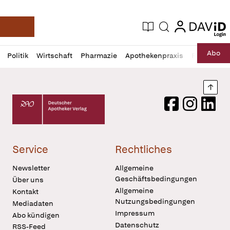
login
login
Aktuelle Ausgabe
Suche
Deutsche Apotheker Zeitung
Profil
Daz
Abo
Politik
Wirtschaft
Pharmazie
Apothekenpraxis
Recht
Sp
öffnen
Pur
Abo
öffnen
Nach
Deutscher Apotheker Verlag Logo
Facebook
Instagram
LinkedI
Service
Rechtliches
Newsletter
Allgemeine
Geschäftsbedingungen
Über uns
Allgemeine
Kontakt
Nutzungsbedingungen
Mediadaten
Impressum
Abo kündigen
Datenschutz
RSS-Feed