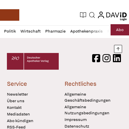
login
login
Aktuelle Ausgabe
Suche
Deutsche Apotheker Zeitung
Profil
Daz
Abo
Politik
Wirtschaft
Pharmazie
Apothekenpraxis
Recht
Sp
öffnen
Pur
Abo
öffnen
Nach
Deutscher Apotheker Verlag Logo
Facebook
Instagram
LinkedI
Service
Rechtliches
Newsletter
Allgemeine
Geschäftsbedingungen
Über uns
Allgemeine
Kontakt
Nutzungsbedingungen
Mediadaten
Impressum
Abo kündigen
Datenschutz
RSS-Feed