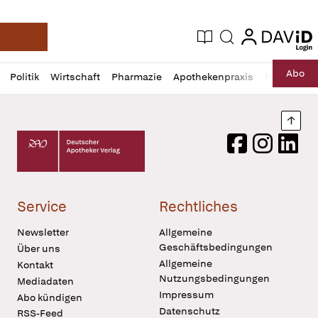
login
login
Aktuelle Ausgabe
Suche
Deutsche Apotheker Zeitung
Profil
Daz
Abo
Politik
Wirtschaft
Pharmazie
Apothekenpraxis
Recht
Sp
öffnen
Pur
Abo
öffnen
Nach
Deutscher Apotheker Verlag Logo
Facebook
Instagram
LinkedI
Service
Rechtliches
Newsletter
Allgemeine
Geschäftsbedingungen
Über uns
Allgemeine
Kontakt
Nutzungsbedingungen
Mediadaten
Impressum
Abo kündigen
Datenschutz
RSS-Feed