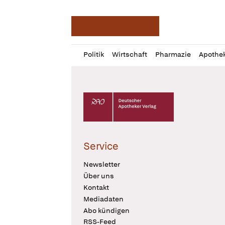
Deutsche Apotheker Ze
Profil
Daz
Politik
Wirtschaft
Pharmazie
Apothe
öffnen
Pur
Abo
öffnen
Deutscher Apotheker Verlag Logo
Service
Newsletter
Über uns
Kontakt
Mediadaten
Abo kündigen
RSS-Feed