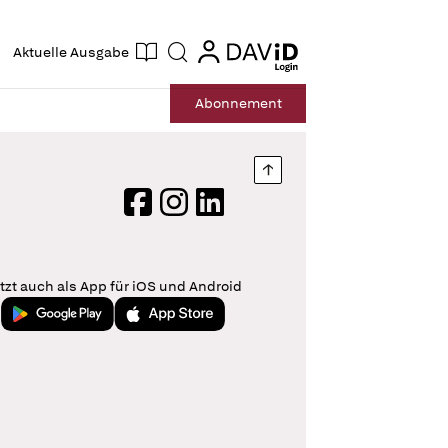
ogin
login
Aktuelle Ausgabe
Suche
Abo
nnement
Nach oben springen
Facebook
Instagram
LinkedIn
tzt auch als App für iOS und Android
Jetzt bei Google Play
Laden im App Store