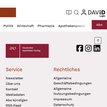
login
login
Aktuelle Ausgabe
Suche
Deutsche Apotheker Zeitung
Profil
Daz
Abo
Politik
Wirtschaft
Pharmazie
Apothekenpraxis
Recht
Sp
öffnen
Pur
Abo
öffnen
Nach
Deutscher Apotheker Verlag Logo
Facebook
Instagram
LinkedI
Service
Rechtliches
Newsletter
Allgemeine
Geschäftsbedingungen
Über uns
Allgemeine
Kontakt
Nutzungsbedingungen
Mediadaten
Impressum
Abo kündigen
Datenschutz
RSS-Feed