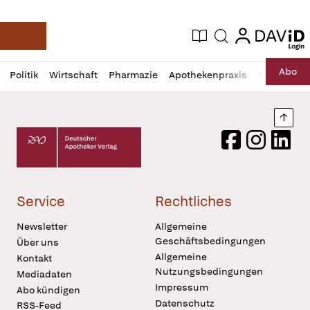
login
login
Aktuelle Ausgabe
Suche
Deutsche Apotheker Zeitung
Profil
Daz
Abo
Politik
Wirtschaft
Pharmazie
Apothekenpraxis
Recht
Sp
öffnen
Pur
Abo
öffnen
Nach
Deutscher Apotheker Verlag Logo
Facebook
Instagram
LinkedI
Service
Rechtliches
Newsletter
Allgemeine
Geschäftsbedingungen
Über uns
Allgemeine
Kontakt
Nutzungsbedingungen
Mediadaten
Impressum
Abo kündigen
Datenschutz
RSS-Feed