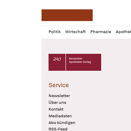
Deutsche Apotheker Ze
Profil
Daz
Politik
Wirtschaft
Pharmazie
Apothe
öffnen
Pur
Abo
öffnen
Deutscher Apotheker Verlag Logo
Service
Newsletter
Über uns
Kontakt
Mediadaten
Abo kündigen
RSS-Feed