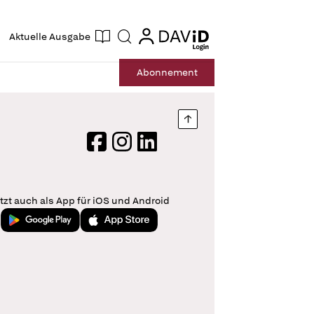
ogin
login
Aktuelle Ausgabe
Suche
Abo
nnement
Nach oben springen
Facebook
Instagram
LinkedIn
tzt auch als App für iOS und Android
Jetzt bei Google Play
Laden im App Store