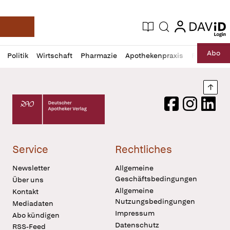
login
login
Aktuelle Ausgabe
Suche
Deutsche Apotheker Zeitung
Profil
Daz
Abo
Politik
Wirtschaft
Pharmazie
Apothekenpraxis
Recht
Sp
öffnen
Pur
Abo
öffnen
Nach
Deutscher Apotheker Verlag Logo
Facebook
Instagram
LinkedI
Service
Rechtliches
Newsletter
Allgemeine
Geschäftsbedingungen
Über uns
Allgemeine
Kontakt
Nutzungsbedingungen
Mediadaten
Impressum
Abo kündigen
Datenschutz
RSS-Feed