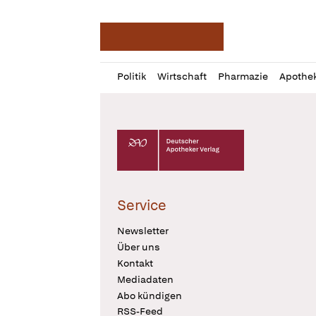
Deutsche Apotheker Ze
Profil
Daz
Politik
Wirtschaft
Pharmazie
Apothe
öffnen
Pur
Abo
öffnen
Deutscher Apotheker Verlag Logo
Service
Newsletter
Über uns
Kontakt
Mediadaten
Abo kündigen
RSS-Feed