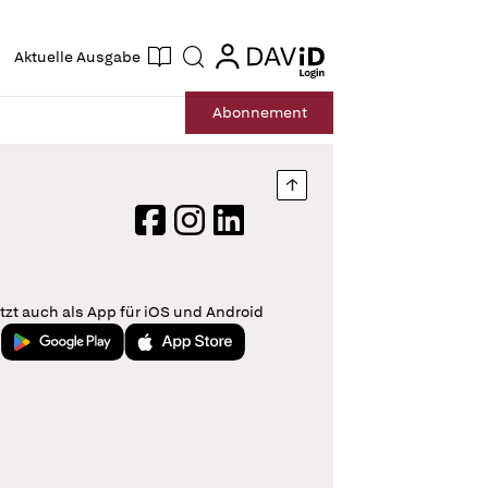
ogin
login
Aktuelle Ausgabe
Suche
Abo
nnement
Nach oben springen
Facebook
Instagram
LinkedIn
tzt auch als App für iOS und Android
Jetzt bei Google Play
Laden im App Store