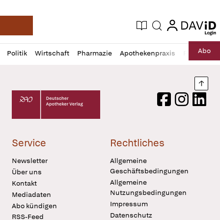
login
login
Aktuelle Ausgabe
Suche
Deutsche Apotheker Zeitung
Profil
Daz
Abo
Politik
Wirtschaft
Pharmazie
Apothekenpraxis
Recht
Sp
öffnen
Pur
Abo
öffnen
Nach
Deutscher Apotheker Verlag Logo
Facebook
Instagram
LinkedI
Service
Rechtliches
Newsletter
Allgemeine
Geschäftsbedingungen
Über uns
Allgemeine
Kontakt
Nutzungsbedingungen
Mediadaten
Impressum
Abo kündigen
Datenschutz
RSS-Feed