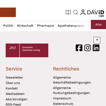
login
login
Aktuelle Ausgabe
Suche
Deutsche Apotheker Zeitung
Profil
Daz
Abo
Politik
Wirtschaft
Pharmazie
Apothekenpraxis
Recht
Sp
öffnen
Pur
Abo
öffnen
Nach
Deutscher Apotheker Verlag Logo
Facebook
Instagram
LinkedI
Service
Rechtliches
Newsletter
Allgemeine
Geschäftsbedingungen
Über uns
Allgemeine
Kontakt
Nutzungsbedingungen
Mediadaten
Impressum
Abo kündigen
Datenschutz
RSS-Feed