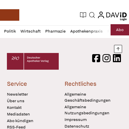
login
login
Aktuelle Ausgabe
Suche
Deutsche Apotheker Zeitung
Profil
Daz
Abo
Politik
Wirtschaft
Pharmazie
Apothekenpraxis
Recht
Sp
öffnen
Pur
Abo
öffnen
Nach
Deutscher Apotheker Verlag Logo
Facebook
Instagram
LinkedI
Service
Rechtliches
Newsletter
Allgemeine
Geschäftsbedingungen
Über uns
Allgemeine
Kontakt
Nutzungsbedingungen
Mediadaten
Impressum
Abo kündigen
Datenschutz
RSS-Feed