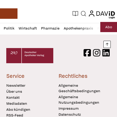
login
login
Aktuelle Ausgabe
Suche
Deutsche Apotheker Zeitung
Profil
Daz
Abo
Politik
Wirtschaft
Pharmazie
Apothekenpraxis
Recht
Sp
öffnen
Pur
Abo
öffnen
Nach
Deutscher Apotheker Verlag Logo
Facebook
Instagram
LinkedI
Service
Rechtliches
Newsletter
Allgemeine
Geschäftsbedingungen
Über uns
Allgemeine
Kontakt
Nutzungsbedingungen
Mediadaten
Impressum
Abo kündigen
Datenschutz
RSS-Feed