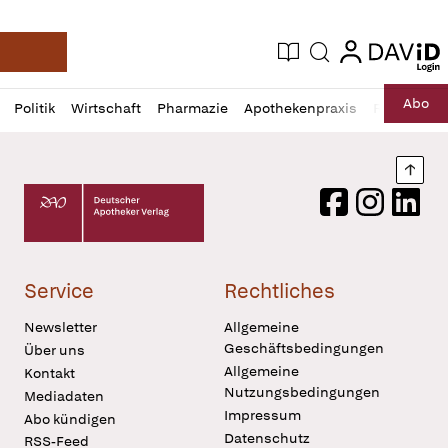
login
login
Aktuelle Ausgabe
Suche
Deutsche Apotheker Zeitung
Profil
Daz
Abo
Politik
Wirtschaft
Pharmazie
Apothekenpraxis
Recht
Sp
öffnen
Pur
Abo
öffnen
Nach
Deutscher Apotheker Verlag Logo
Facebook
Instagram
LinkedI
Service
Rechtliches
Newsletter
Allgemeine
Geschäftsbedingungen
Über uns
Allgemeine
Kontakt
Nutzungsbedingungen
Mediadaten
Impressum
Abo kündigen
Datenschutz
RSS-Feed