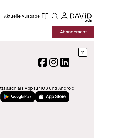
ogin
login
Aktuelle Ausgabe
Suche
Abo
nnement
Nach oben springen
Facebook
Instagram
LinkedIn
tzt auch als App für iOS und Android
Jetzt bei Google Play
Laden im App Store