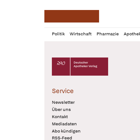
Deutsche Apotheker Ze
Profil
Daz
Politik
Wirtschaft
Pharmazie
Apothe
öffnen
Pur
Abo
öffnen
Deutscher Apotheker Verlag Logo
Service
Newsletter
Über uns
Kontakt
Mediadaten
Abo kündigen
RSS-Feed