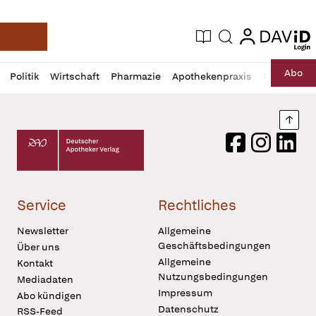
login
login
Aktuelle Ausgabe
Suche
Deutsche Apotheker Zeitung
Profil
Daz
Abo
Politik
Wirtschaft
Pharmazie
Apothekenpraxis
Recht
Sp
öffnen
Pur
Abo
öffnen
Nach
Deutscher Apotheker Verlag Logo
Facebook
Instagram
LinkedI
Service
Rechtliches
Newsletter
Allgemeine
Geschäftsbedingungen
Über uns
Allgemeine
Kontakt
Nutzungsbedingungen
Mediadaten
Impressum
Abo kündigen
Datenschutz
RSS-Feed