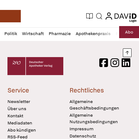
login
login
Aktuelle Ausgabe
Suche
Deutsche Apotheker Zeitung
Profil
Daz
Abo
Politik
Wirtschaft
Pharmazie
Apothekenpraxis
Recht
Sp
öffnen
Pur
Abo
öffnen
Nach
Deutscher Apotheker Verlag Logo
Facebook
Instagram
LinkedI
Service
Rechtliches
Newsletter
Allgemeine
Geschäftsbedingungen
Über uns
Allgemeine
Kontakt
Nutzungsbedingungen
Mediadaten
Impressum
Abo kündigen
Datenschutz
RSS-Feed