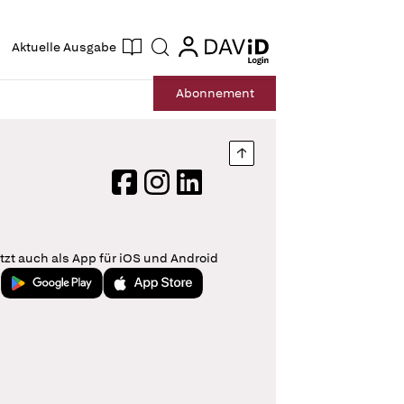
ogin
login
Aktuelle Ausgabe
Suche
Abo
nnement
Nach oben springen
Facebook
Instagram
LinkedIn
tzt auch als App für iOS und Android
Jetzt bei Google Play
Laden im App Store