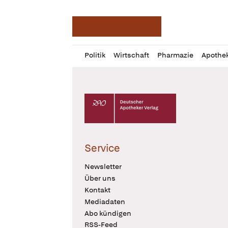
Deutsche Apotheker Ze
Profil
Daz
Politik
Wirtschaft
Pharmazie
Apothe
öffnen
Pur
Abo
öffnen
Deutscher Apotheker Verlag Logo
Service
Newsletter
Über uns
Kontakt
Mediadaten
Abo kündigen
RSS-Feed