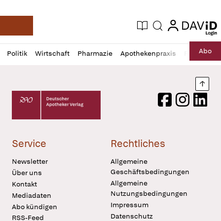
login
login
Aktuelle Ausgabe
Suche
Deutsche Apotheker Zeitung
Profil
Daz
Abo
Politik
Wirtschaft
Pharmazie
Apothekenpraxis
Recht
Sp
öffnen
Pur
Abo
öffnen
Nach
Deutscher Apotheker Verlag Logo
Facebook
Instagram
LinkedI
Service
Rechtliches
Newsletter
Allgemeine
Geschäftsbedingungen
Über uns
Allgemeine
Kontakt
Nutzungsbedingungen
Mediadaten
Impressum
Abo kündigen
Datenschutz
RSS-Feed