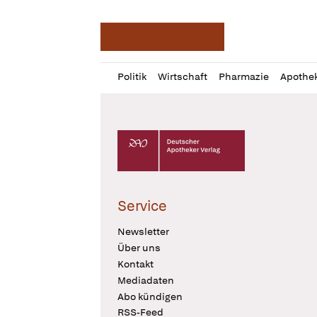
Deutsche Apotheker Ze
Profil
Daz
Politik
Wirtschaft
Pharmazie
Apothe
öffnen
Pur
Abo
öffnen
Deutscher Apotheker Verlag Logo
Service
Newsletter
Über uns
Kontakt
Mediadaten
Abo kündigen
RSS-Feed