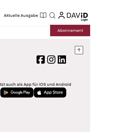
ogin
login
Aktuelle Ausgabe
Suche
Abo
nnement
Nach oben springen
Facebook
Instagram
LinkedIn
tzt auch als App für iOS und Android
Jetzt bei Google Play
Laden im App Store