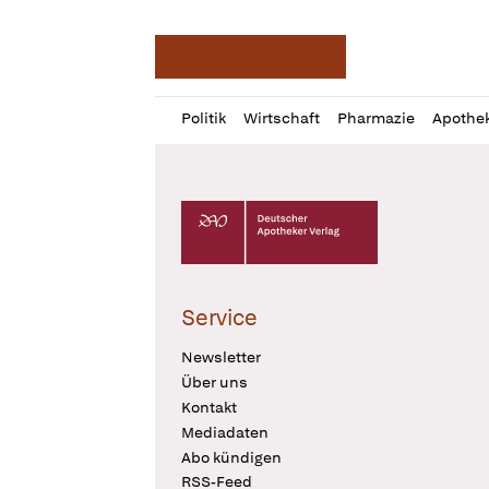
Deutsche Apotheker Ze
Profil
Daz
Politik
Wirtschaft
Pharmazie
Apothe
öffnen
Pur
Abo
öffnen
Deutscher Apotheker Verlag Logo
Service
Newsletter
Über uns
Kontakt
Mediadaten
Abo kündigen
RSS-Feed