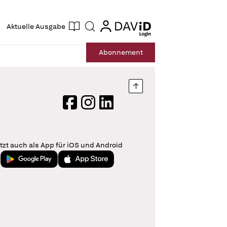
ogin
login
Aktuelle Ausgabe
Suche
Abo
nnement
Nach oben springen
Facebook
Instagram
LinkedIn
tzt auch als App für iOS und Android
Jetzt bei Google Play
Laden im App Store