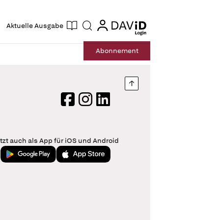
ogin
login
Aktuelle Ausgabe
Suche
Abo
nnement
Nach oben springen
Facebook
Instagram
LinkedIn
tzt auch als App für iOS und Android
Jetzt bei Google Play
Laden im App Store