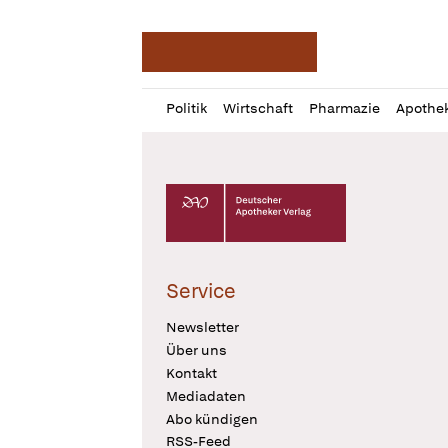
Deutsche Apotheker Ze
Profil
Daz
Politik
Wirtschaft
Pharmazie
Apothe
öffnen
Pur
Abo
öffnen
Deutscher Apotheker Verlag Logo
Service
Newsletter
Über uns
Kontakt
Mediadaten
Abo kündigen
RSS-Feed