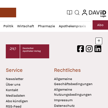
login
login
Aktuelle Ausgabe
Suche
Deutsche Apotheker Zeitung
Profil
Daz
Abo
Politik
Wirtschaft
Pharmazie
Apothekenpraxis
Recht
Sp
öffnen
Pur
Abo
öffnen
Nach
Deutscher Apotheker Verlag Logo
Facebook
Instagram
LinkedI
Service
Rechtliches
Newsletter
Allgemeine
Geschäftsbedingungen
Über uns
Allgemeine
Kontakt
Nutzungsbedingungen
Mediadaten
Impressum
Abo kündigen
Datenschutz
RSS-Feed