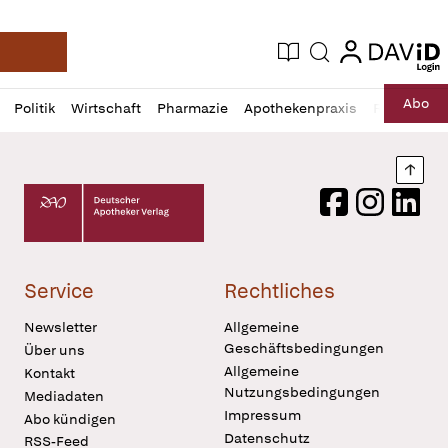
login
login
Aktuelle Ausgabe
Suche
Deutsche Apotheker Zeitung
Profil
Daz
Abo
Politik
Wirtschaft
Pharmazie
Apothekenpraxis
Recht
Sp
öffnen
Pur
Abo
öffnen
Nach
Deutscher Apotheker Verlag Logo
Facebook
Instagram
LinkedI
Service
Rechtliches
Newsletter
Allgemeine
Geschäftsbedingungen
Über uns
Allgemeine
Kontakt
Nutzungsbedingungen
Mediadaten
Impressum
Abo kündigen
Datenschutz
RSS-Feed