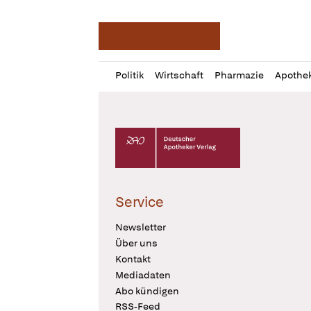
Deutsche Apotheker Ze
Profil
Daz
Politik
Wirtschaft
Pharmazie
Apothe
öffnen
Pur
Abo
öffnen
Deutscher Apotheker Verlag Logo
Service
Newsletter
Über uns
Kontakt
Mediadaten
Abo kündigen
RSS-Feed