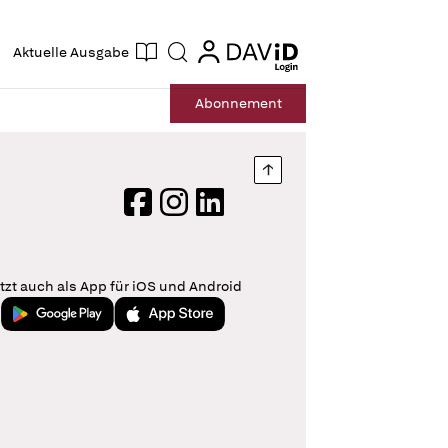
ogin
login
Aktuelle Ausgabe
Suche
Abo
nnement
Nach oben springen
Facebook
Instagram
LinkedIn
tzt auch als App für iOS und Android
Jetzt bei Google Play
Laden im App Store