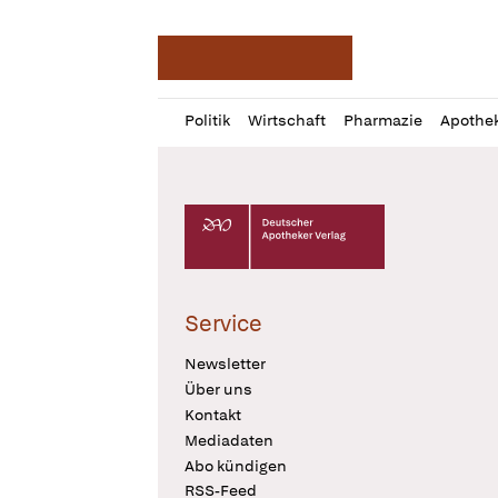
Deutsche Apotheker Ze
Profil
Daz
Politik
Wirtschaft
Pharmazie
Apothe
öffnen
Pur
Abo
öffnen
Deutscher Apotheker Verlag Logo
Service
Newsletter
Über uns
Kontakt
Mediadaten
Abo kündigen
RSS-Feed