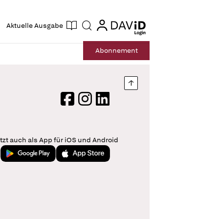
ogin
login
Aktuelle Ausgabe
Suche
Abo
nnement
Nach oben springen
Facebook
Instagram
LinkedIn
tzt auch als App für iOS und Android
Jetzt bei Google Play
Laden im App Store