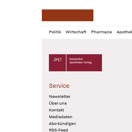
Deutsche Apotheker Ze
Profil
Daz
Politik
Wirtschaft
Pharmazie
Apothe
öffnen
Pur
Abo
öffnen
Deutscher Apotheker Verlag Logo
Service
Newsletter
Über uns
Kontakt
Mediadaten
Abo kündigen
RSS-Feed