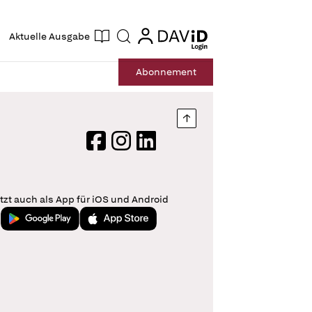
ogin
login
Aktuelle Ausgabe
Suche
Abo
nnement
Nach oben springen
Facebook
Instagram
LinkedIn
tzt auch als App für iOS und Android
Jetzt bei Google Play
Laden im App Store