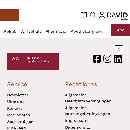
login
login
Aktuelle Ausgabe
Suche
Deutsche Apotheker Zeitung
Profil
Daz
Abo
Politik
Wirtschaft
Pharmazie
Apothekenpraxis
Recht
Sp
öffnen
Pur
Abo
öffnen
Nach
Deutscher Apotheker Verlag Logo
Facebook
Instagram
LinkedI
Service
Rechtliches
Newsletter
Allgemeine
Geschäftsbedingungen
Über uns
Allgemeine
Kontakt
Nutzungsbedingungen
Mediadaten
Impressum
Abo kündigen
Datenschutz
RSS-Feed