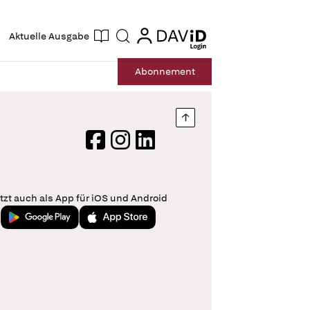
ogin
login
Aktuelle Ausgabe
Suche
Abo
nnement
Nach oben springen
Facebook
Instagram
LinkedIn
tzt auch als App für iOS und Android
Jetzt bei Google Play
Laden im App Store