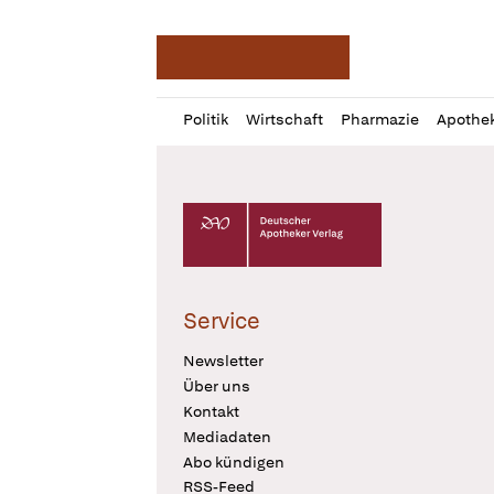
Deutsche Apotheker Ze
Profil
Daz
Politik
Wirtschaft
Pharmazie
Apothe
öffnen
Pur
Abo
öffnen
Deutscher Apotheker Verlag Logo
Service
Newsletter
Über uns
Kontakt
Mediadaten
Abo kündigen
RSS-Feed