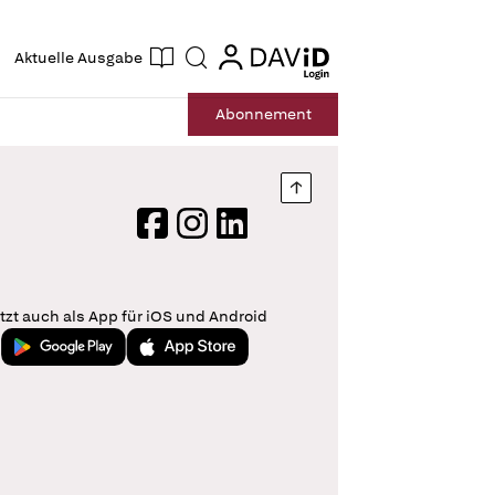
ogin
login
Aktuelle Ausgabe
Suche
Abo
nnement
Nach oben springen
Facebook
Instagram
LinkedIn
tzt auch als App für iOS und Android
Jetzt bei Google Play
Laden im App Store