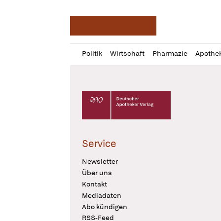
Deutsche Apotheker Ze
Profil
Daz
Politik
Wirtschaft
Pharmazie
Apothe
öffnen
Pur
Abo
öffnen
Deutscher Apotheker Verlag Logo
Service
Newsletter
Über uns
Kontakt
Mediadaten
Abo kündigen
RSS-Feed