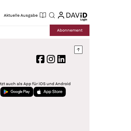
ogin
login
Aktuelle Ausgabe
Suche
Abo
nnement
Nach oben springen
Facebook
Instagram
LinkedIn
tzt auch als App für iOS und Android
Jetzt bei Google Play
Laden im App Store