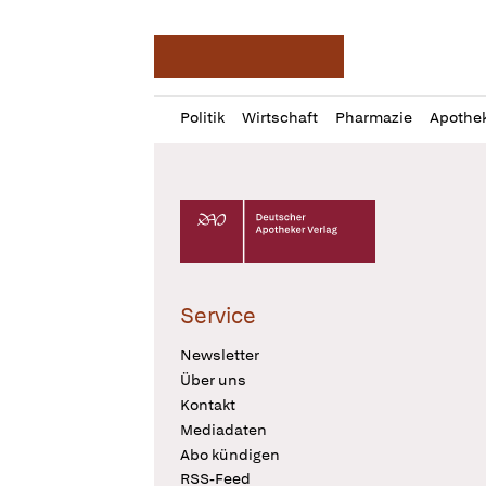
Deutsche Apotheker Ze
Profil
Daz
Politik
Wirtschaft
Pharmazie
Apothe
öffnen
Pur
Abo
öffnen
Deutscher Apotheker Verlag Logo
Service
Newsletter
Über uns
Kontakt
Mediadaten
Abo kündigen
RSS-Feed