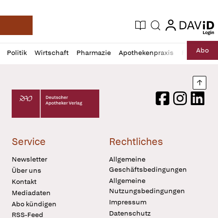
login
login
Aktuelle Ausgabe
Suche
Deutsche Apotheker Zeitung
Profil
Daz
Abo
Politik
Wirtschaft
Pharmazie
Apothekenpraxis
Recht
Sp
öffnen
Pur
Abo
öffnen
Nach
Deutscher Apotheker Verlag Logo
Facebook
Instagram
LinkedI
Service
Rechtliches
Newsletter
Allgemeine
Geschäftsbedingungen
Über uns
Allgemeine
Kontakt
Nutzungsbedingungen
Mediadaten
Impressum
Abo kündigen
Datenschutz
RSS-Feed