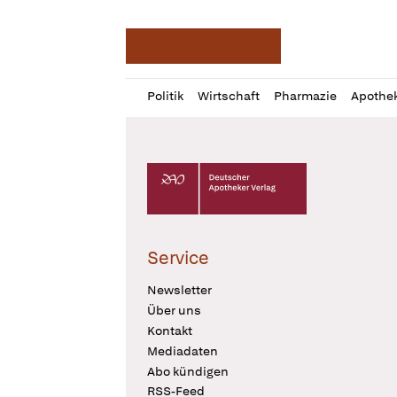
Deutsche Apotheker Ze
Profil
Daz
Politik
Wirtschaft
Pharmazie
Apothe
öffnen
Pur
Abo
öffnen
Deutscher Apotheker Verlag Logo
Service
Newsletter
Über uns
Kontakt
Mediadaten
Abo kündigen
RSS-Feed