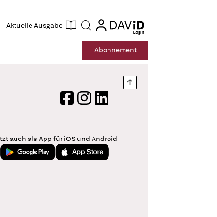
ogin
login
Aktuelle Ausgabe
Suche
Abo
nnement
Nach oben springen
Facebook
Instagram
LinkedIn
tzt auch als App für iOS und Android
Jetzt bei Google Play
Laden im App Store