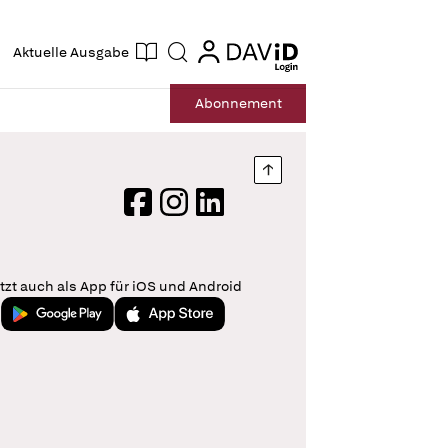
ogin
login
Aktuelle Ausgabe
Suche
Abo
nnement
Nach oben springen
Facebook
Instagram
LinkedIn
tzt auch als App für iOS und Android
Jetzt bei Google Play
Laden im App Store