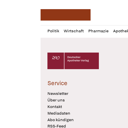
Deutsche Apotheker Ze
Profil
Daz
Politik
Wirtschaft
Pharmazie
Apothe
öffnen
Pur
Abo
öffnen
Deutscher Apotheker Verlag Logo
Service
Newsletter
Über uns
Kontakt
Mediadaten
Abo kündigen
RSS-Feed