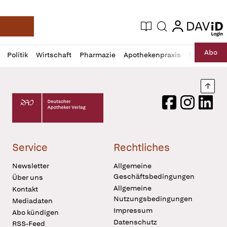
login
login
Aktuelle Ausgabe
Suche
Deutsche Apotheker Zeitung
Profil
Daz
Abo
Politik
Wirtschaft
Pharmazie
Apothekenpraxis
Recht
Sp
öffnen
Pur
Abo
öffnen
Nach
Deutscher Apotheker Verlag Logo
Facebook
Instagram
LinkedI
Service
Rechtliches
Newsletter
Allgemeine
Geschäftsbedingungen
Über uns
Allgemeine
Kontakt
Nutzungsbedingungen
Mediadaten
Impressum
Abo kündigen
Datenschutz
RSS-Feed