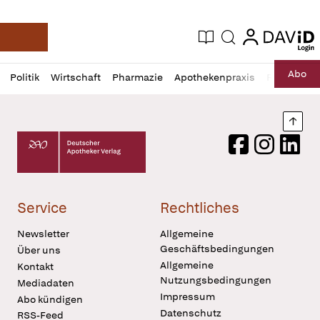
login
login
Aktuelle Ausgabe
Suche
Deutsche Apotheker Zeitung
Profil
Daz
Abo
Politik
Wirtschaft
Pharmazie
Apothekenpraxis
Recht
Sp
öffnen
Pur
Abo
öffnen
Nach
Deutscher Apotheker Verlag Logo
Facebook
Instagram
LinkedI
Service
Rechtliches
Newsletter
Allgemeine
Geschäftsbedingungen
Über uns
Allgemeine
Kontakt
Nutzungsbedingungen
Mediadaten
Impressum
Abo kündigen
Datenschutz
RSS-Feed